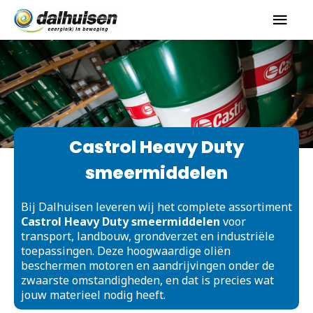
Castrol Heavy Duty
smeermiddelen
Bij Dalhuisen leveren wij het complete assortiment
Castrol Heavy Duty smeermiddelen
voor
transport, landbouw, grondverzet en industriële
toepassingen. Deze hoogwaardige oliën
beschermen motoren en aandrijvingen onder de
zwaarste omstandigheden, en dat is precies wat
jouw materieel nodig heeft.