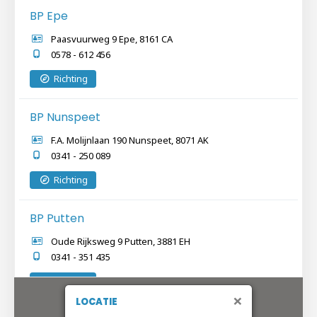
BP Epe
Paasvuurweg 9 Epe, 8161 CA
0578 - 612 456
Richting
BP Nunspeet
F.A. Molijnlaan 190 Nunspeet, 8071 AK
0341 - 250 089
Richting
BP Putten
Oude Rijksweg 9 Putten, 3881 EH
0341 - 351 435
Richting
×
LOCATIE