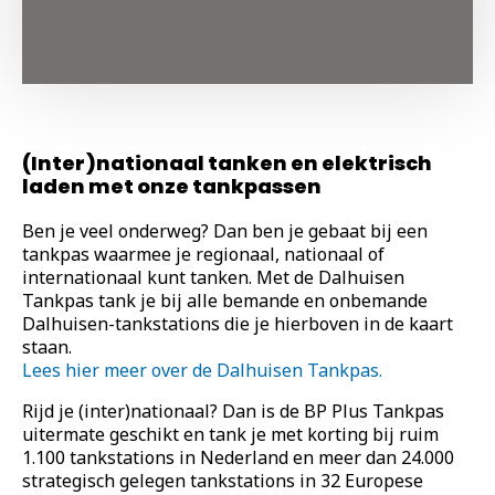
Hoofdstraat 204 Epe, 8162 AT
0578 - 572 479
Richting
Snel Tank Apeldoorn
(Inter)nationaal tanken en elektrisch
Burg. Roosmale Nepveulaan 29 Apeldoorn, 7313 EX
laden met onze tankpassen
055 - 35 59 100
Ben je veel onderweg? Dan ben je gebaat bij een
Richting
tankpas waarmee je regionaal, nationaal of
internationaal kunt tanken. Met de Dalhuisen
Snel Tank Balkbrug
Tankpas tank je bij alle bemande en onbemande
Dalhuisen-tankstations die je hierboven in de kaart
Coevorderweg 1 Balkbrug, 7707 AP
staan.
Lees hier meer over de Dalhuisen Tankpas.
Richting
Rijd je (inter)nationaal? Dan is de BP Plus Tankpas
Snel Tank Dedemsvaart
uitermate geschikt en tank je met korting bij ruim
1.100 tankstations in Nederland en meer dan 24.000
Hoofdvaart 203 Dedemsvaart, 7701 JK
strategisch gelegen tankstations in 32 Europese
0523 - 614 714