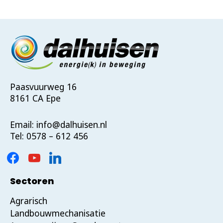
Snel Tank Lelystad
Jol 11-01 Lelystad, 8443 ED
0320 - 248 706
Richting
Snel Tank Rijssen
Paasvuurweg 16
8161 CA Epe
Butaanstraat 8 Rijssen, 7463 PG
0548 - 513 193
Email:
info@dalhuisen.nl
Richting
Tel:
0578 – 612 456
Snel Tank Vlodrop
Angsterweg 16 Vlodrop, 6063 AV
Sectoren
0475 - 401 500
Richting
Agrarisch
Landbouwmechanisatie