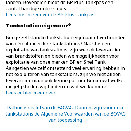
landen. Bovendien biedt de BP Plus Tankpas een
aantal handige online tools.
Richting
Lees hier meer over de BP Plus Tankpas
Tankstationeigenaar?
Snel Tank Eerbeek
Stuijvenburchstraat 26 Eerbeek, 6961 DR
Ben je zelfstandig tankstation eigenaar of verhuurder
0313 - 651 819
van één of meerdere tankstations? Naast eigen
exploitatie van tankstations, zijn we ook leverancier
Richting
van brandstoffen en bieden we mogelijkheden voor
exploitatie van onze merken BP en Snel Tank.
Snel Tank Epe
Aangezien we zelf ontzettend veel ervaring hebben in
het exploiteren van tankstations, zijn we niet alleen
Padland 1a Epe, 8161TC
leverancier, maar ook kennispartner. Benieuwd welke
mogelijkheden wij bieden en wat we kunnen?
Richting
Lees er hier meer over.
Snel Tank Heerde
Dalhuisen is lid van de BOVAG. Daarom zijn voor onze
Zwarteweg 2 Heerde, 8181 PD
tankstations de Algemene Voorwaarden van de BOVAG
van toepassing.
Richting