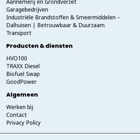
Aannemerij en Grondverzet
Snel Tank Wichink Heeten
Garagebedrijven
Spanjaardsdijk 7 Heeten, 8111 RK
Industriële Brandstoffen & Smeermiddelen –
0572 - 381 241
Dalhuisen | Betrouwbaar & Duurzaam
Richting
Transport
Producten & diensten
Snel Tank Wijster
Nijverheidsweg 19 Wijster, 9418 TX
HVO100
0593 - 745 000
TRAXX Diesel
Biofuel Swap
Richting
GoodPower
Algemeen
Werken bij
Contact
Privacy Policy