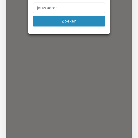
BP Vaassen
Laan van Fasna 60 Vaassen, 8171 KH
0578 - 574 861
Zoeken
Richting
BP ‘t Harde
Eperweg 105 ‘t Harde, 8084 HD
0525 - 653 355
Richting
Esso Epe
Beekstraat 56 Epe, 8162 HB
0578 - 613 141
Richting
Gulf Epe