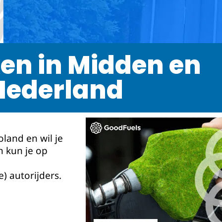
en in Midden en
Nederland
oland en wil je
n kun je op
) autorijders.