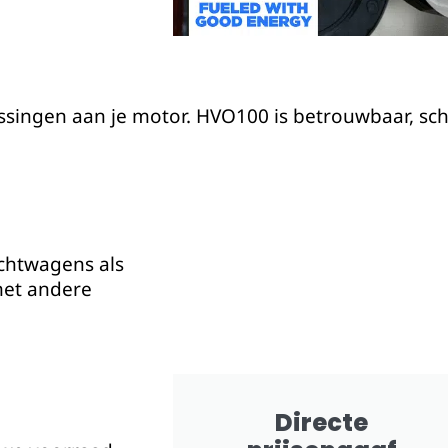
passingen aan je motor. HVO100 is betrouwbaar, sc
achtwagens als
met andere
Directe