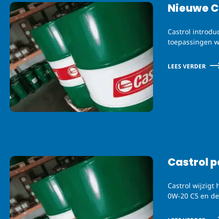
l
Nieuwe C
i
t
Castrol introd
e
toepassingen w
r
s
LEES VERDER
Castrol 
Castrol wijzigt
0W-20 C5 en de