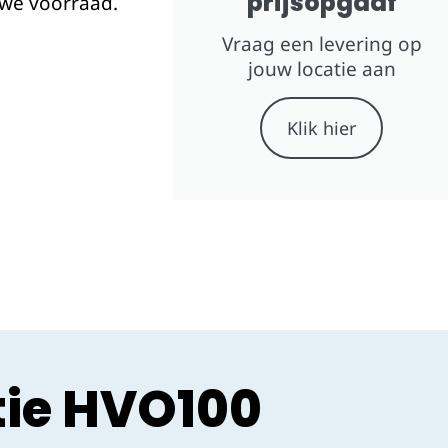
prijsopgaaf
we voorraad.
Vraag een levering op
jouw locatie aan
.
Klik hier
tie HVO100